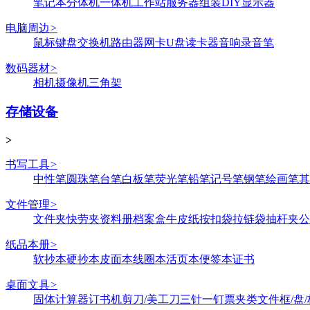
笔记本
分体机
一体机
工作站
服务器
组装DIY
显示器
电脑周边
>
鼠标键盘
交换机
路由器
网卡
U盘
读卡器
音响
录音笔
数码器材
>
相机
摄像机
三角架
存储设备
>
书写工具
>
中性笔
圆珠笔
台笔
白板笔
荧光笔
铅笔
记号笔
钢笔
绘画笔
其
文件管理
>
文件夹
快劳夹
资料册
档案盒
牛皮纸
按扣袋
拉链袋
抽杆夹
公
纸品本册
>
软抄本
硬抄本
皮面本
线圈本
活页本
便签本
证书
桌面文具
>
固体
计算器
订书机
剪刀/美工刀
三针一钉
票夹类
文件框/盘/