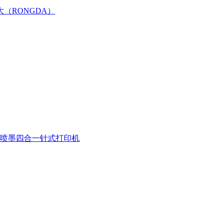
大（RONGDA）
喷墨四合一
针式打印机