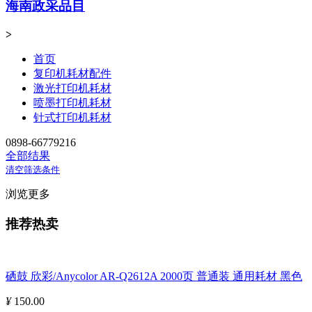
海南政采品目
>
首页
复印机耗材配件
激光打印机耗材
喷墨打印机耗材
针式打印机耗材
0898-66779216
全部结果
清空筛选条件
浏览更多
推荐热卖
硒鼓 欣彩/Anycolor AR-Q2612A 2000页 普通装 通用耗材 黑色
¥
150.00