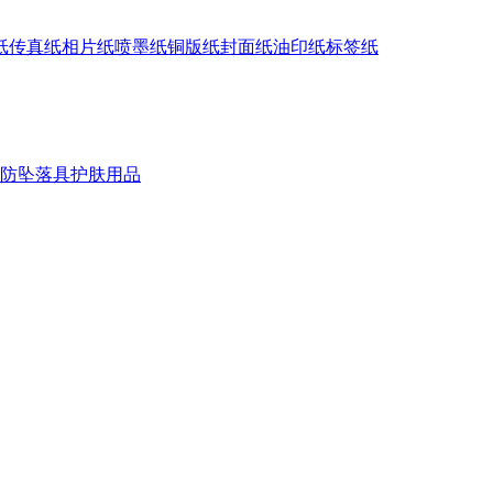
纸
传真纸
相片纸
喷墨纸
铜版纸
封面纸
油印纸
标签纸
防坠落具
护肤用品