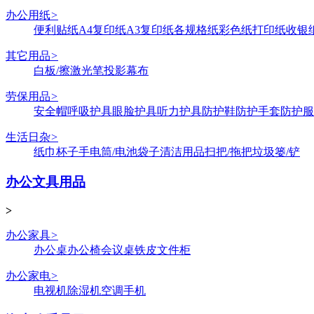
办公用纸
>
便利贴纸
A4复印纸
A3复印纸
各规格纸
彩色纸
打印纸
收银
其它用品
>
白板/擦
激光笔
投影幕布
劳保用品
>
安全帽
呼吸护具
眼脸护具
听力护具
防护鞋
防护手套
防护服
生活日杂
>
纸巾
杯子
手电筒/电池
袋子
清洁用品
扫把/拖把
垃圾篓/铲
办公文具用品
>
办公家具
>
办公桌
办公椅
会议桌
铁皮文件柜
办公家电
>
电视机
除湿机
空调
手机