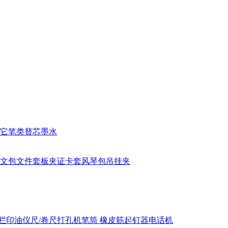
它笔类
替芯
墨水
文包
文件套
板夹
证卡套
风琴包
吊挂夹
栏
印油
仪尺/卷尺
打孔机
笔筒
橡皮筋
起钉器
电话机