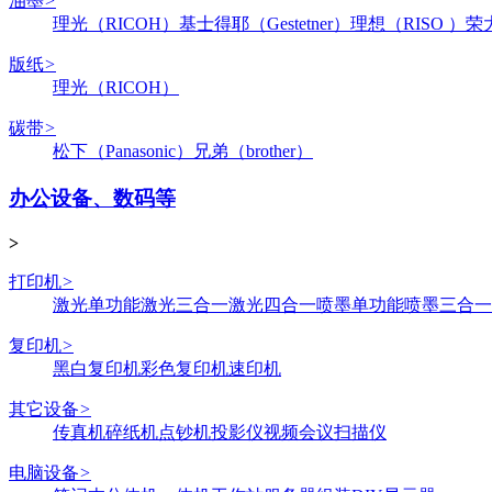
油墨
>
理光（RICOH）
基士得耶（Gestetner）
理想（RISO ）
荣
版纸
>
理光（RICOH）
碳带
>
松下（Panasonic）
兄弟（brother）
办公设备、数码等
>
打印机
>
激光单功能
激光三合一
激光四合一
喷墨单功能
喷墨三合一
复印机
>
黑白复印机
彩色复印机
速印机
其它设备
>
传真机
碎纸机
点钞机
投影仪
视频会议
扫描仪
电脑设备
>