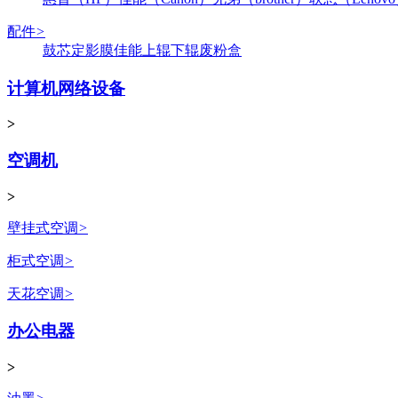
配件
>
鼓芯
定影膜
佳能
上辊
下辊
废粉盒
计算机网络设备
>
空调机
>
壁挂式空调
>
柜式空调
>
天花空调
>
办公电器
>