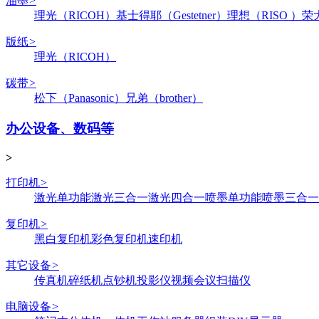
油墨
>
理光（RICOH）
基士得耶（Gestetner）
理想（RISO ）
荣
版纸
>
理光（RICOH）
碳带
>
松下（Panasonic）
兄弟（brother）
办公设备、数码等
>
打印机
>
激光单功能
激光三合一
激光四合一
喷墨单功能
喷墨三合一
复印机
>
黑白复印机
彩色复印机
速印机
其它设备
>
传真机
碎纸机
点钞机
投影仪
视频会议
扫描仪
电脑设备
>