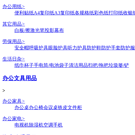
办公用纸
>
便利贴纸
A4复印纸
A3复印纸
各规格纸
彩色纸
打印纸
收银
其它用品
>
白板/擦
激光笔
投影幕布
劳保用品
>
安全帽
呼吸护具
眼脸护具
听力护具
防护鞋
防护手套
防护服
生活日杂
>
纸巾
杯子
手电筒/电池
袋子
清洁用品
扫把/拖把
垃圾篓/铲
办公文具用品
>
办公家具
>
办公桌
办公椅
会议桌
铁皮文件柜
办公家电
>
电视机
除湿机
空调
手机