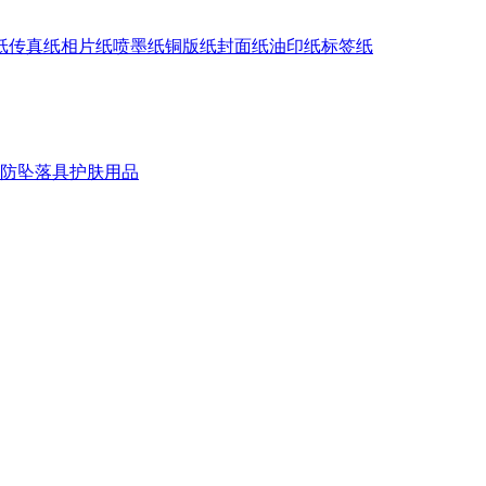
纸
传真纸
相片纸
喷墨纸
铜版纸
封面纸
油印纸
标签纸
防坠落具
护肤用品