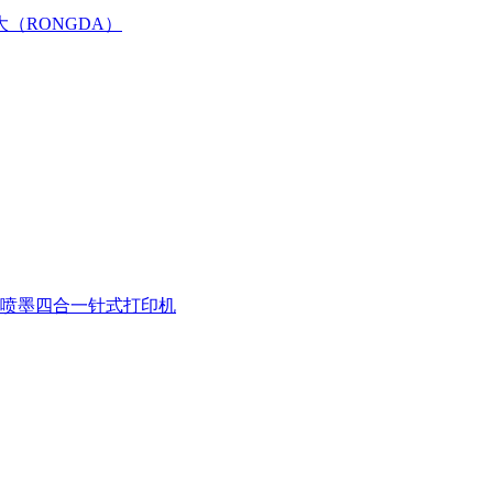
大（RONGDA）
喷墨四合一
针式打印机