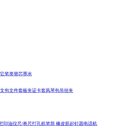
它笔类
替芯
墨水
文包
文件套
板夹
证卡套
风琴包
吊挂夹
栏
印油
仪尺/卷尺
打孔机
笔筒
橡皮筋
起钉器
电话机