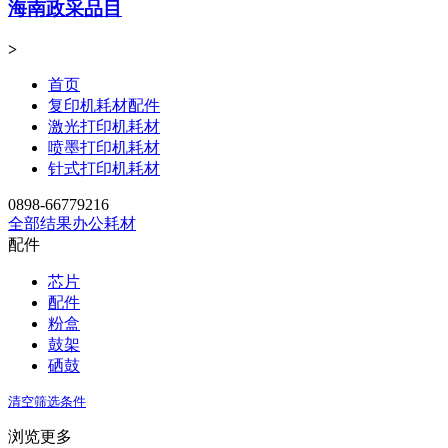
海南政采品目
>
首页
复印机耗材配件
激光打印机耗材
喷墨打印机耗材
针式打印机耗材
0898-66779216
全部结果
办公耗材
配件
芯片
配件
粉盒
鼓架
硒鼓
清空筛选条件
浏览更多