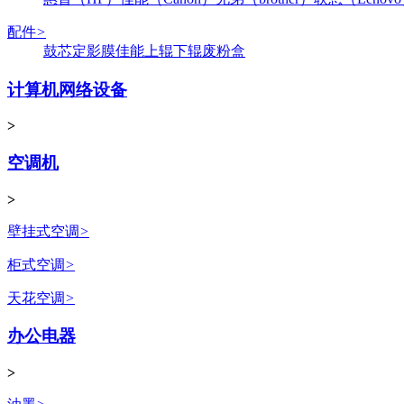
配件
>
鼓芯
定影膜
佳能
上辊
下辊
废粉盒
计算机网络设备
>
空调机
>
壁挂式空调
>
柜式空调
>
天花空调
>
办公电器
>