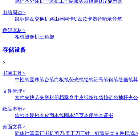
笔记本
分体机
一体机
工作站
服务器
组装DIY
显示器
电脑周边
>
鼠标键盘
交换机
路由器
网卡
U盘
读卡器
音响
录音笔
数码器材
>
相机
摄像机
三角架
存储设备
>
书写工具
>
中性笔
圆珠笔
台笔
白板笔
荧光笔
铅笔
记号笔
钢笔
绘画笔
其
文件管理
>
文件夹
快劳夹
资料册
档案盒
牛皮纸
按扣袋
拉链袋
抽杆夹
公
纸品本册
>
软抄本
硬抄本
皮面本
线圈本
活页本
便签本
证书
桌面文具
>
固体
计算器
订书机
剪刀/美工刀
三针一钉
票夹类
文件框/盘/