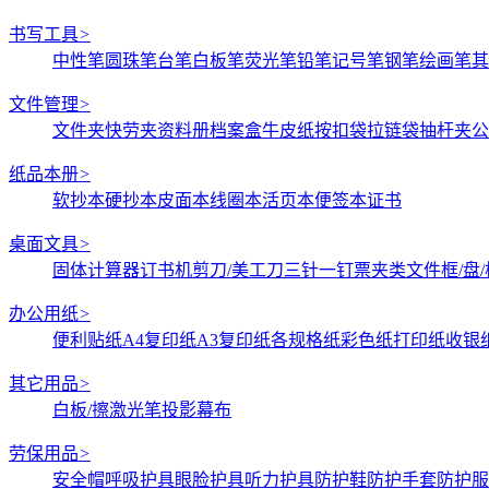
书写工具
>
中性笔
圆珠笔
台笔
白板笔
荧光笔
铅笔
记号笔
钢笔
绘画笔
其
文件管理
>
文件夹
快劳夹
资料册
档案盒
牛皮纸
按扣袋
拉链袋
抽杆夹
公
纸品本册
>
软抄本
硬抄本
皮面本
线圈本
活页本
便签本
证书
桌面文具
>
固体
计算器
订书机
剪刀/美工刀
三针一钉
票夹类
文件框/盘/
办公用纸
>
便利贴纸
A4复印纸
A3复印纸
各规格纸
彩色纸
打印纸
收银
其它用品
>
白板/擦
激光笔
投影幕布
劳保用品
>
安全帽
呼吸护具
眼脸护具
听力护具
防护鞋
防护手套
防护服