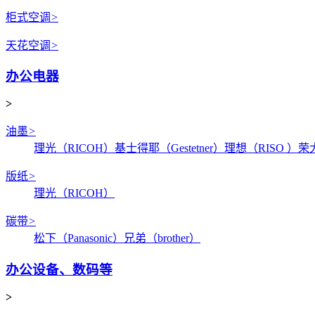
柜式空调
>
天花空调
>
办公电器
>
油墨
>
理光（RICOH）
基士得耶（Gestetner）
理想（RISO ）
荣
版纸
>
理光（RICOH）
碳带
>
松下（Panasonic）
兄弟（brother）
办公设备、数码等
>