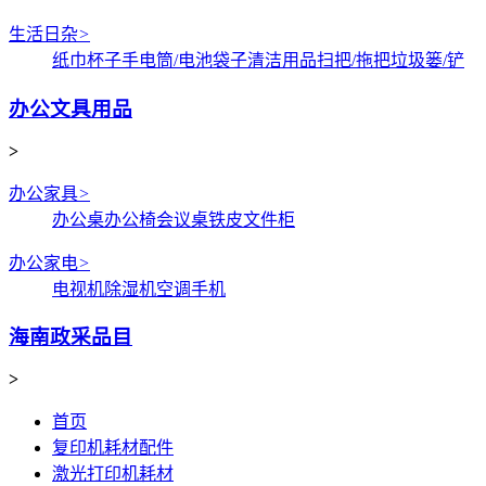
生活日杂
>
纸巾
杯子
手电筒/电池
袋子
清洁用品
扫把/拖把
垃圾篓/铲
办公文具用品
>
办公家具
>
办公桌
办公椅
会议桌
铁皮文件柜
办公家电
>
电视机
除湿机
空调
手机
海南政采品目
>
首页
复印机耗材配件
激光打印机耗材