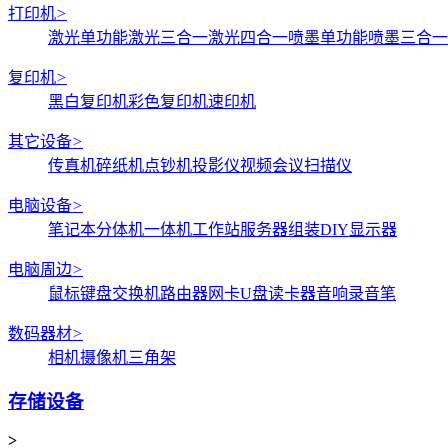
打印机
>
激光单功能
激光三合一
激光四合一
喷墨单功能
喷墨三合一
复印机
>
黑白复印机
彩色复印机
速印机
其它设备
>
传真机
碎纸机
点钞机
投影仪
视频会议
扫描仪
电脑设备
>
笔记本
分体机
一体机
工作站
服务器
组装DIY
显示器
电脑周边
>
鼠标键盘
交换机
路由器
网卡
U盘
读卡器
音响
录音笔
数码器材
>
相机
摄像机
三角架
存储设备
>