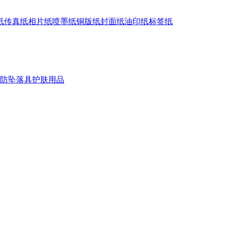
纸
传真纸
相片纸
喷墨纸
铜版纸
封面纸
油印纸
标签纸
防坠落具
护肤用品