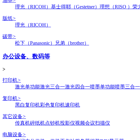
油墨
>
理光（RICOH）
基士得耶（Gestetner）
理想（RISO ）
荣
版纸
>
理光（RICOH）
碳带
>
松下（Panasonic）
兄弟（brother）
办公设备、数码等
>
打印机
>
激光单功能
激光三合一
激光四合一
喷墨单功能
喷墨三合一
复印机
>
黑白复印机
彩色复印机
速印机
其它设备
>
传真机
碎纸机
点钞机
投影仪
视频会议
扫描仪
电脑设备
>