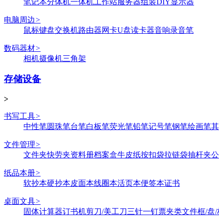
笔记本
分体机
一体机
工作站
服务器
组装DIY
显示器
电脑周边
>
鼠标键盘
交换机
路由器
网卡
U盘
读卡器
音响
录音笔
数码器材
>
相机
摄像机
三角架
存储设备
>
书写工具
>
中性笔
圆珠笔
台笔
白板笔
荧光笔
铅笔
记号笔
钢笔
绘画笔
其
文件管理
>
文件夹
快劳夹
资料册
档案盒
牛皮纸
按扣袋
拉链袋
抽杆夹
公
纸品本册
>
软抄本
硬抄本
皮面本
线圈本
活页本
便签本
证书
桌面文具
>
固体
计算器
订书机
剪刀/美工刀
三针一钉
票夹类
文件框/盘/