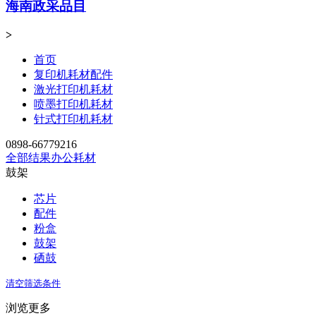
海南政采品目
>
首页
复印机耗材配件
激光打印机耗材
喷墨打印机耗材
针式打印机耗材
0898-66779216
全部结果
办公耗材
鼓架
芯片
配件
粉盒
鼓架
硒鼓
清空筛选条件
浏览更多