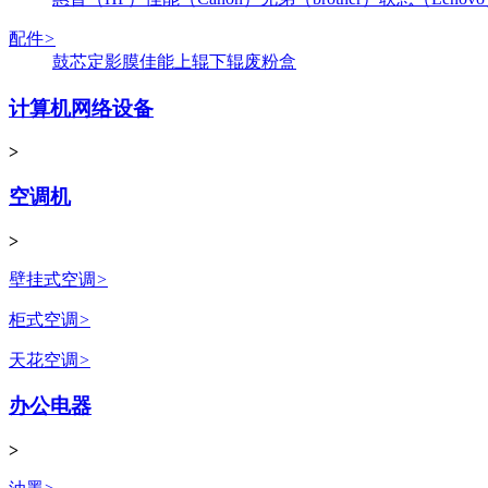
配件
>
鼓芯
定影膜
佳能
上辊
下辊
废粉盒
计算机网络设备
>
空调机
>
壁挂式空调
>
柜式空调
>
天花空调
>
办公电器
>