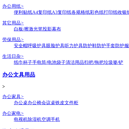
办公用纸
>
便利贴纸
A4复印纸
A3复印纸
各规格纸
彩色纸
打印纸
收银
其它用品
>
白板/擦
激光笔
投影幕布
劳保用品
>
安全帽
呼吸护具
眼脸护具
听力护具
防护鞋
防护手套
防护服
生活日杂
>
纸巾
杯子
手电筒/电池
袋子
清洁用品
扫把/拖把
垃圾篓/铲
办公文具用品
>
办公家具
>
办公桌
办公椅
会议桌
铁皮文件柜
办公家电
>
电视机
除湿机
空调
手机