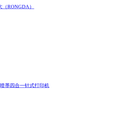
大（RONGDA）
喷墨四合一
针式打印机