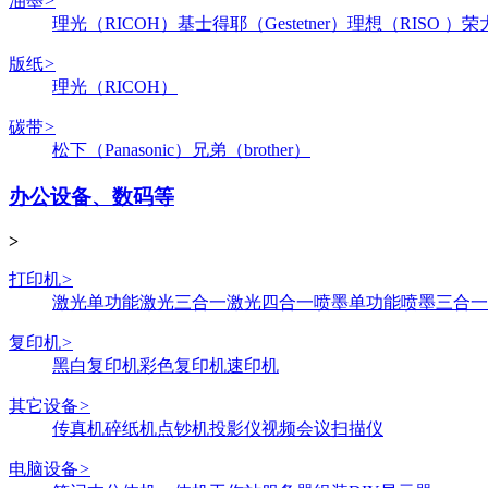
油墨
>
理光（RICOH）
基士得耶（Gestetner）
理想（RISO ）
荣
版纸
>
理光（RICOH）
碳带
>
松下（Panasonic）
兄弟（brother）
办公设备、数码等
>
打印机
>
激光单功能
激光三合一
激光四合一
喷墨单功能
喷墨三合一
复印机
>
黑白复印机
彩色复印机
速印机
其它设备
>
传真机
碎纸机
点钞机
投影仪
视频会议
扫描仪
电脑设备
>