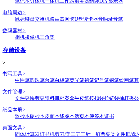
笔记本
分体机
一体机
工作站
服务器
组装DIY
显示器
电脑周边
>
鼠标键盘
交换机
路由器
网卡
U盘
读卡器
音响
录音笔
数码器材
>
相机
摄像机
三角架
存储设备
>
书写工具
>
中性笔
圆珠笔
台笔
白板笔
荧光笔
铅笔
记号笔
钢笔
绘画笔
其
文件管理
>
文件夹
快劳夹
资料册
档案盒
牛皮纸
按扣袋
拉链袋
抽杆夹
公
纸品本册
>
软抄本
硬抄本
皮面本
线圈本
活页本
便签本
证书
桌面文具
>
固体
计算器
订书机
剪刀/美工刀
三针一钉
票夹类
文件框/盘/