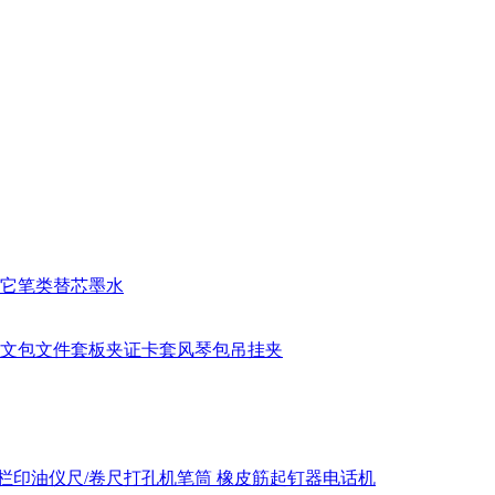
它笔类
替芯
墨水
文包
文件套
板夹
证卡套
风琴包
吊挂夹
栏
印油
仪尺/卷尺
打孔机
笔筒
橡皮筋
起钉器
电话机