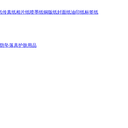
纸
传真纸
相片纸
喷墨纸
铜版纸
封面纸
油印纸
标签纸
防坠落具
护肤用品