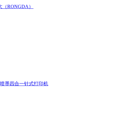
大（RONGDA）
喷墨四合一
针式打印机