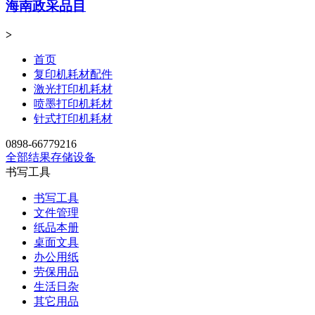
海南政采品目
>
首页
复印机耗材配件
激光打印机耗材
喷墨打印机耗材
针式打印机耗材
0898-66779216
全部结果
存储设备
书写工具
书写工具
文件管理
纸品本册
桌面文具
办公用纸
劳保用品
生活日杂
其它用品