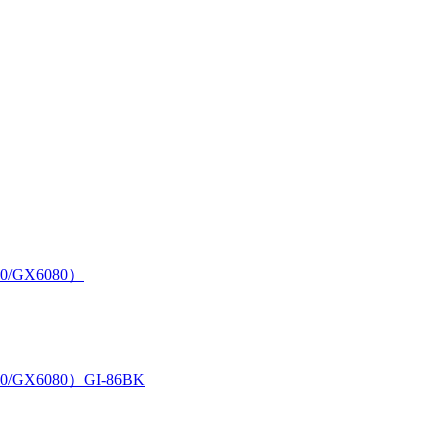
0/GX6080）
/GX6080）GI-86BK