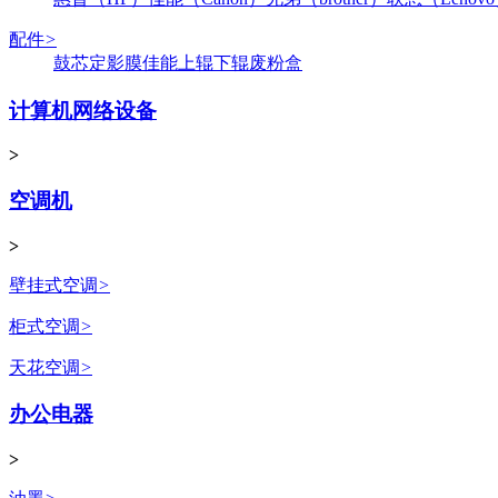
配件
>
鼓芯
定影膜
佳能
上辊
下辊
废粉盒
计算机网络设备
>
空调机
>
壁挂式空调
>
柜式空调
>
天花空调
>
办公电器
>