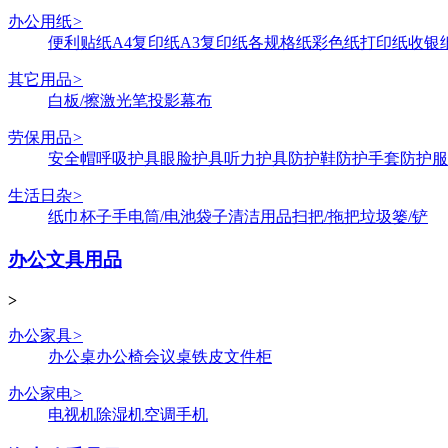
办公用纸
>
便利贴纸
A4复印纸
A3复印纸
各规格纸
彩色纸
打印纸
收银
其它用品
>
白板/擦
激光笔
投影幕布
劳保用品
>
安全帽
呼吸护具
眼脸护具
听力护具
防护鞋
防护手套
防护服
生活日杂
>
纸巾
杯子
手电筒/电池
袋子
清洁用品
扫把/拖把
垃圾篓/铲
办公文具用品
>
办公家具
>
办公桌
办公椅
会议桌
铁皮文件柜
办公家电
>
电视机
除湿机
空调
手机