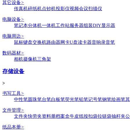
其它设备
>
传真机
碎纸机
点钞机
投影仪
视频会议
扫描仪
电脑设备
>
笔记本
分体机
一体机
工作站
服务器
组装DIY
显示器
电脑周边
>
鼠标键盘
交换机
路由器
网卡
U盘
读卡器
音响
录音笔
数码器材
>
相机
摄像机
三角架
存储设备
>
书写工具
>
中性笔
圆珠笔
台笔
白板笔
荧光笔
铅笔
记号笔
钢笔
绘画笔
其
文件管理
>
文件夹
快劳夹
资料册
档案盒
牛皮纸
按扣袋
拉链袋
抽杆夹
公
纸品本册
>