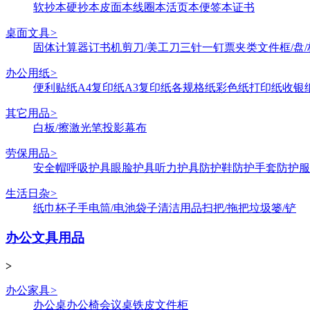
软抄本
硬抄本
皮面本
线圈本
活页本
便签本
证书
桌面文具
>
固体
计算器
订书机
剪刀/美工刀
三针一钉
票夹类
文件框/盘/
办公用纸
>
便利贴纸
A4复印纸
A3复印纸
各规格纸
彩色纸
打印纸
收银
其它用品
>
白板/擦
激光笔
投影幕布
劳保用品
>
安全帽
呼吸护具
眼脸护具
听力护具
防护鞋
防护手套
防护服
生活日杂
>
纸巾
杯子
手电筒/电池
袋子
清洁用品
扫把/拖把
垃圾篓/铲
办公文具用品
>
办公家具
>
办公桌
办公椅
会议桌
铁皮文件柜