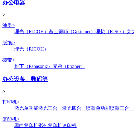
办公电器
>
油墨
>
理光（RICOH）
基士得耶（Gestetner）
理想（RISO ）
荣
版纸
>
理光（RICOH）
碳带
>
松下（Panasonic）
兄弟（brother）
办公设备、数码等
>
打印机
>
激光单功能
激光三合一
激光四合一
喷墨单功能
喷墨三合一
复印机
>
黑白复印机
彩色复印机
速印机