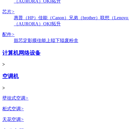
（AURORA）
OKI
拓升
芯片
>
惠普（HP）
佳能（Canon）
兄弟（brother）
联想（Lenov
（AURORA）
OKI
拓升
配件
>
鼓芯
定影膜
佳能
上辊
下辊
废粉盒
计算机网络设备
>
空调机
>
壁挂式空调
>
柜式空调
>
天花空调
>