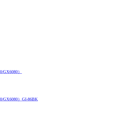
0/GX6080）
/GX6080）GI-86BK