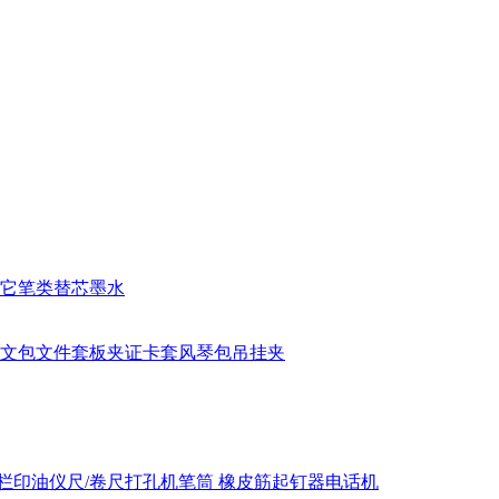
它笔类
替芯
墨水
文包
文件套
板夹
证卡套
风琴包
吊挂夹
栏
印油
仪尺/卷尺
打孔机
笔筒
橡皮筋
起钉器
电话机