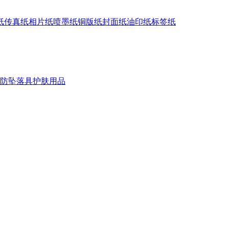
纸
传真纸
相片纸
喷墨纸
铜版纸
封面纸
油印纸
标签纸
防坠落具
护肤用品