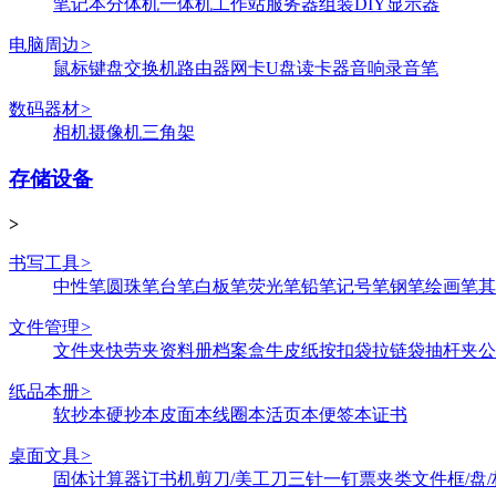
笔记本
分体机
一体机
工作站
服务器
组装DIY
显示器
电脑周边
>
鼠标键盘
交换机
路由器
网卡
U盘
读卡器
音响
录音笔
数码器材
>
相机
摄像机
三角架
存储设备
>
书写工具
>
中性笔
圆珠笔
台笔
白板笔
荧光笔
铅笔
记号笔
钢笔
绘画笔
其
文件管理
>
文件夹
快劳夹
资料册
档案盒
牛皮纸
按扣袋
拉链袋
抽杆夹
公
纸品本册
>
软抄本
硬抄本
皮面本
线圈本
活页本
便签本
证书
桌面文具
>
固体
计算器
订书机
剪刀/美工刀
三针一钉
票夹类
文件框/盘/