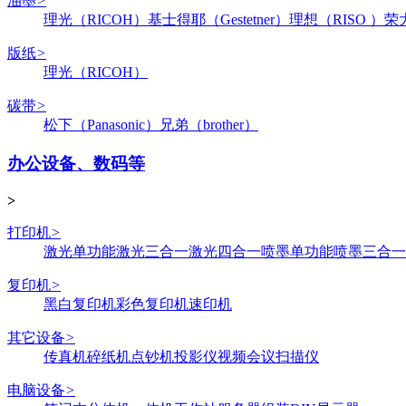
油墨
>
理光（RICOH）
基士得耶（Gestetner）
理想（RISO ）
荣
版纸
>
理光（RICOH）
碳带
>
松下（Panasonic）
兄弟（brother）
办公设备、数码等
>
打印机
>
激光单功能
激光三合一
激光四合一
喷墨单功能
喷墨三合一
复印机
>
黑白复印机
彩色复印机
速印机
其它设备
>
传真机
碎纸机
点钞机
投影仪
视频会议
扫描仪
电脑设备
>