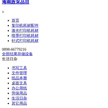
海南政采品目
>
首页
复印机耗材配件
激光打印机耗材
喷墨打印机耗材
针式打印机耗材
0898-66779216
全部结果
存储设备
生活日杂
书写工具
文件管理
纸品本册
桌面文具
办公用纸
劳保用品
生活日杂
其它用品