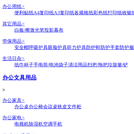
办公用纸
>
便利贴纸
A4复印纸
A3复印纸
各规格纸
彩色纸
打印纸
收银
其它用品
>
白板/擦
激光笔
投影幕布
劳保用品
>
安全帽
呼吸护具
眼脸护具
听力护具
防护鞋
防护手套
防护服
生活日杂
>
纸巾
杯子
手电筒/电池
袋子
清洁用品
扫把/拖把
垃圾篓/铲
办公文具用品
>
办公家具
>
办公桌
办公椅
会议桌
铁皮文件柜
办公家电
>
电视机
除湿机
空调
手机