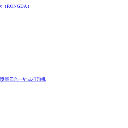
大（RONGDA）
喷墨四合一
针式打印机