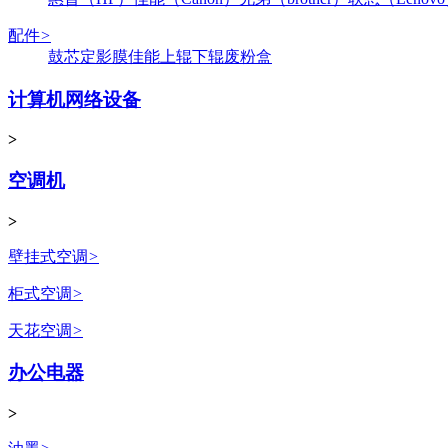
配件
>
鼓芯
定影膜
佳能
上辊
下辊
废粉盒
计算机网络设备
>
空调机
>
壁挂式空调
>
柜式空调
>
天花空调
>
办公电器
>