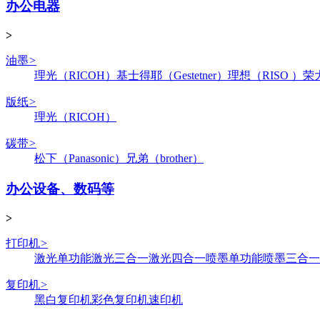
办公电器
>
油墨
>
理光（RICOH）
基士得耶（Gestetner）
理想（RISO ）
荣
版纸
>
理光（RICOH）
碳带
>
松下（Panasonic）
兄弟（brother）
办公设备、数码等
>
打印机
>
激光单功能
激光三合一
激光四合一
喷墨单功能
喷墨三合一
复印机
>
黑白复印机
彩色复印机
速印机