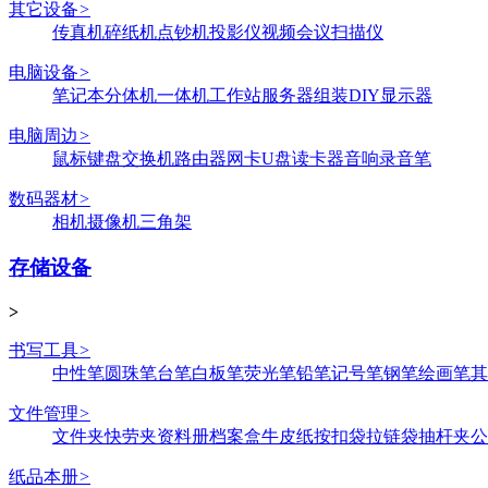
其它设备
>
传真机
碎纸机
点钞机
投影仪
视频会议
扫描仪
电脑设备
>
笔记本
分体机
一体机
工作站
服务器
组装DIY
显示器
电脑周边
>
鼠标键盘
交换机
路由器
网卡
U盘
读卡器
音响
录音笔
数码器材
>
相机
摄像机
三角架
存储设备
>
书写工具
>
中性笔
圆珠笔
台笔
白板笔
荧光笔
铅笔
记号笔
钢笔
绘画笔
其
文件管理
>
文件夹
快劳夹
资料册
档案盒
牛皮纸
按扣袋
拉链袋
抽杆夹
公
纸品本册
>