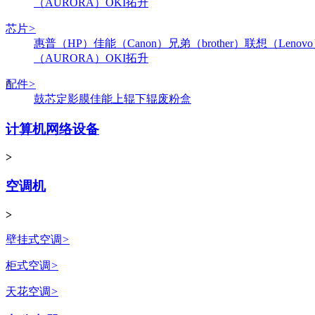
（AURORA）
OKI
拓升
芯片
>
惠普（HP）
佳能（Canon）
兄弟（brother）
联想（Lenov
（AURORA）
OKI
拓升
配件
>
鼓芯
定影膜
佳能
上辊
下辊
废粉盒
计算机网络设备
>
空调机
>
壁挂式空调
>
柜式空调
>
天花空调
>