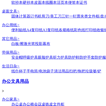
软抄本
硬抄本
皮面本
线圈本
活页本
便签本
证书
桌面文具
>
固体
计算器
订书机
剪刀/美工刀
三针一钉
票夹类
文件框/盘/
办公用纸
>
便利贴纸
A4复印纸
A3复印纸
各规格纸
彩色纸
打印纸
收银
其它用品
>
白板/擦
激光笔
投影幕布
劳保用品
>
安全帽
呼吸护具
眼脸护具
听力护具
防护鞋
防护手套
防护服
生活日杂
>
纸巾
杯子
手电筒/电池
袋子
清洁用品
扫把/拖把
垃圾篓/铲
办公文具用品
>
办公家具
>
办公桌
办公椅
会议桌
铁皮文件柜