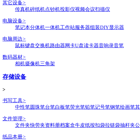
其它设备
>
传真机
碎纸机
点钞机
投影仪
视频会议
扫描仪
电脑设备
>
笔记本
分体机
一体机
工作站
服务器
组装DIY
显示器
电脑周边
>
鼠标键盘
交换机
路由器
网卡
U盘
读卡器
音响
录音笔
数码器材
>
相机
摄像机
三角架
存储设备
>
书写工具
>
中性笔
圆珠笔
台笔
白板笔
荧光笔
铅笔
记号笔
钢笔
绘画笔
其
文件管理
>
文件夹
快劳夹
资料册
档案盒
牛皮纸
按扣袋
拉链袋
抽杆夹
公
纸品本册
>