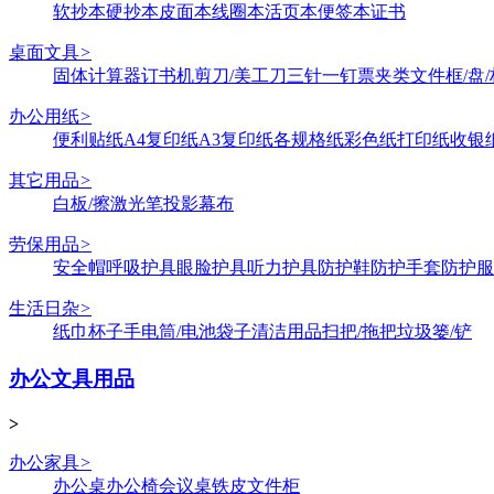
软抄本
硬抄本
皮面本
线圈本
活页本
便签本
证书
桌面文具
>
固体
计算器
订书机
剪刀/美工刀
三针一钉
票夹类
文件框/盘/
办公用纸
>
便利贴纸
A4复印纸
A3复印纸
各规格纸
彩色纸
打印纸
收银
其它用品
>
白板/擦
激光笔
投影幕布
劳保用品
>
安全帽
呼吸护具
眼脸护具
听力护具
防护鞋
防护手套
防护服
生活日杂
>
纸巾
杯子
手电筒/电池
袋子
清洁用品
扫把/拖把
垃圾篓/铲
办公文具用品
>
办公家具
>
办公桌
办公椅
会议桌
铁皮文件柜