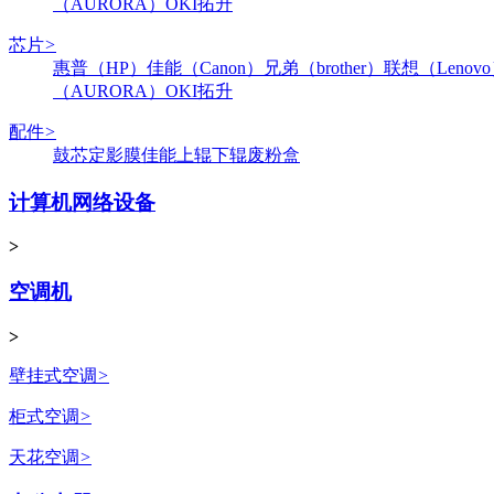
（AURORA）
OKI
拓升
芯片
>
惠普（HP）
佳能（Canon）
兄弟（brother）
联想（Lenov
（AURORA）
OKI
拓升
配件
>
鼓芯
定影膜
佳能
上辊
下辊
废粉盒
计算机网络设备
>
空调机
>
壁挂式空调
>
柜式空调
>
天花空调
>