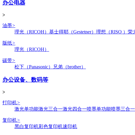
办公电器
>
油墨
>
理光（RICOH）
基士得耶（Gestetner）
理想（RISO ）
荣
版纸
>
理光（RICOH）
碳带
>
松下（Panasonic）
兄弟（brother）
办公设备、数码等
>
打印机
>
激光单功能
激光三合一
激光四合一
喷墨单功能
喷墨三合一
复印机
>
黑白复印机
彩色复印机
速印机